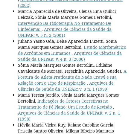
(2002)
Marcia Aparecida de Oliveira, Cleusa Ema Quilici
Belczak, Sônia Maria Marques Gomes Bertolini,
Intervenção Da Fisioterapia No Tratamento De
Linfedema:
,
Arquivos de Ciências da Saúde da
UNIPAR: v. 5 n. 2 (2001)
Juliano Yasuo Oda, Deise Aparecida Luzetti, Sonia
Maria Marques Gomes Bertolini,
Estudo Morfométrico
de Acrômios em Humanos
,
Arquivos de Ciências da
Saúde da UNIPAR: v. 4 n. 3 (2000)
Sônia Maria Marques Gomes Bertolini, Edilaine
Cavalcante de Moraes, Terezinha Aparecida Guedes,
A
Postura do Atleta Praticante do Nado Crawl e sua
Relação com o Tipo de Respiração
,
Arquivos de
Ciências da Saúde da UNIPAR: v. 3 n. 1 (1999)
Maria Tereza Jordão, Sônia Maria Marques Gomes
Bertolini,
Indicações de Órtoses Corretivas no
Tratamento de Pé Plano: Um Estudo de Revisão
,
Arquivos de Ciências da Saúde da UNIPAR: v. 2 n. 1
(1998)
Hévila Maria Vieira Ruy, Raiane Caroline Garcia,
Priscila Santos Oliveira, Milena Ribeiro Mariucio