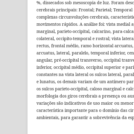
%, dissecados sob mesoscopia de luz. Foram descr
cerebrais principais: Frontal; Parietal; Temporal 
complexas circunvoluções cerebrais, característ
movimentos rápidos. A análise foi: vista medial 
marginal, parieto-occipital, calcarino, para-calca
colateral, occipito-temporal e rostral; vista late
rectus, frontal médio, ramo horizontal arcuatus,
arcuatus, lateral, paralelo, temporal inferior, cen
angular, pré-occipital transverso, occipital tranv
inferior, occipital médio, occipital superior e pari
constantes na vista lateral os sulcos lateral, paral
e lunatus, os demais variam de um antímero para
os sulcos parieto-occipital, caloso marginal e cal
morfologia dos giros cerebrais a presença ou aus
variações são indicativos de uso maior ou menor 
característica importante para o domínio das cir
ambientais, para garantir a sobrevivência da esp