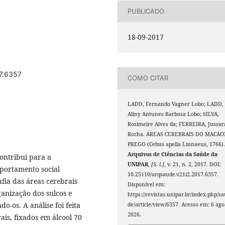
PUBLICADO
18-09-2017
17.6357
COMO CITAR
LADD, Fernando Vagner Lobo; LADD,
Aliny Antunes Barbosa Lobo; SILVA,
Rosimeire Alves da; FERREIRA, Jussar
Rocha. ÁREAS CEREBRAIS DO MACAC
PREGO (Cebus apella Linnaeus, 1766)
Arquivos de Ciências da Saúde da
contribui para a
UNIPAR
,
[S. l.]
, v. 21, n. 2, 2017. DOI:
portamento social
10.25110/arqsaude.v21i2.2017.6357.
ia das áreas cerebrais
Disponível em:
ganização dos sulcos e
https://revistas.unipar.br/index.php/s
o-os. A análise foi feita
de/article/view/6357. Acesso em: 6 ago
2026.
ais, fixados em álcool 70