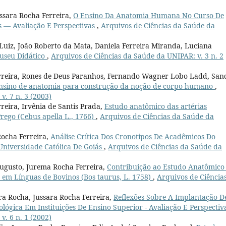
ssara Rocha Ferreira,
O Ensino Da Anatomia Humana No Curso De
s — Avaliação E Perspectivas
,
Arquivos de Ciências da Saúde da
Luiz, João Roberto da Mata, Daniela Ferreira Miranda, Luciana
useu Didático
,
Arquivos de Ciências da Saúde da UNIPAR: v. 3 n. 2
Ferreira, Rones de Deus Paranhos, Fernando Wagner Lobo Ladd, San
- ensino de anatomia para construção da noção de corpo humano
,
. 7 n. 3 (2003)
rreira, Irvênia de Santis Prada,
Estudo anatômico das artérias
rego (Cebus apella L., 1766)
,
Arquivos de Ciências da Saúde da
Rocha Ferreira,
Análise Crítica Dos Cronotipos De Acadêmicos Do
Universidade Católica De Goiás
,
Arquivos de Ciências da Saúde da
Augusto, Jurema Rocha Ferreira,
Contribuição ao Estudo Anatômico
s em Línguas de Bovinos (Bos taurus, L. 1758)
,
Arquivos de Ciência
ra Rocha, Jussara Rocha Ferreira,
Reflexões Sobre A Implantação D
lógica Em Instituições De Ensino Superior - Avaliação E Perspecti
. 6 n. 1 (2002)