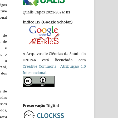
tigos
tive
Qualis Capes 2021-2024:
B1
ional
Índice H5 (Google Scholar)
o de
es de
ca e
A Arquivos de Ciências da Saúde da
er o
UNIPAR está licenciada com
e a
Creative Commons - Atribuição 4.0
tará,
Internacional.
 dos
es de
adas
esses
Preservação Digital
ados,
nova