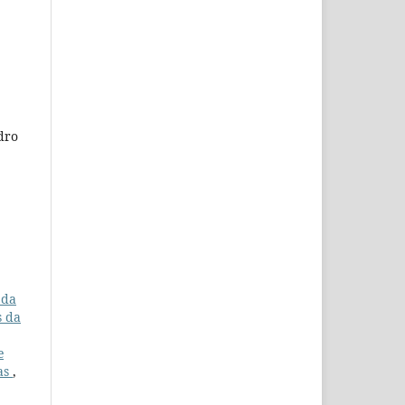
dro
 da
s da
e
vas
,