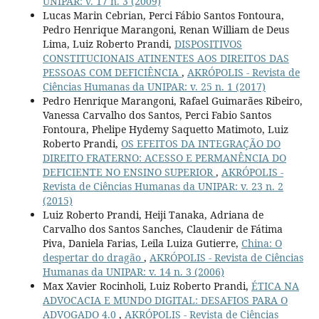
UNIPAR: v. 17 n. 3 (2009)
Lucas Marin Cebrian, Perci Fábio Santos Fontoura,
Pedro Henrique Marangoni, Renan William de Deus
Lima, Luiz Roberto Prandi,
DISPOSITIVOS
CONSTITUCIONAIS ATINENTES AOS DIREITOS DAS
PESSOAS COM DEFICIÊNCIA
,
AKRÓPOLIS - Revista de
Ciências Humanas da UNIPAR: v. 25 n. 1 (2017)
Pedro Henrique Marangoni, Rafael Guimarães Ribeiro,
Vanessa Carvalho dos Santos, Perci Fabio Santos
Fontoura, Phelipe Hydemy Saquetto Matimoto, Luiz
Roberto Prandi,
OS EFEITOS DA INTEGRAÇÃO DO
DIREITO FRATERNO: ACESSO E PERMANÊNCIA DO
DEFICIENTE NO ENSINO SUPERIOR
,
AKRÓPOLIS -
Revista de Ciências Humanas da UNIPAR: v. 23 n. 2
(2015)
Luiz Roberto Prandi, Heiji Tanaka, Adriana de
Carvalho dos Santos Sanches, Claudenir de Fátima
Piva, Daniela Farias, Leila Luiza Gutierre,
China: O
despertar do dragão
,
AKRÓPOLIS - Revista de Ciências
Humanas da UNIPAR: v. 14 n. 3 (2006)
Max Xavier Rocinholi, Luiz Roberto Prandi,
ÉTICA NA
ADVOCACIA E MUNDO DIGITAL: DESAFIOS PARA O
ADVOGADO 4.0
,
AKRÓPOLIS - Revista de Ciências