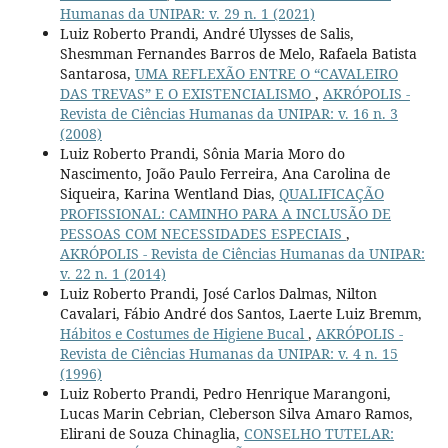
Humanas da UNIPAR: v. 29 n. 1 (2021)
Luiz Roberto Prandi, André Ulysses de Salis,
Shesmman Fernandes Barros de Melo, Rafaela Batista
Santarosa,
UMA REFLEXÃO ENTRE O “CAVALEIRO
DAS TREVAS” E O EXISTENCIALISMO
,
AKRÓPOLIS -
Revista de Ciências Humanas da UNIPAR: v. 16 n. 3
(2008)
Luiz Roberto Prandi, Sônia Maria Moro do
Nascimento, João Paulo Ferreira, Ana Carolina de
Siqueira, Karina Wentland Dias,
QUALIFICAÇÃO
PROFISSIONAL: CAMINHO PARA A INCLUSÃO DE
PESSOAS COM NECESSIDADES ESPECIAIS
,
AKRÓPOLIS - Revista de Ciências Humanas da UNIPAR:
v. 22 n. 1 (2014)
Luiz Roberto Prandi, José Carlos Dalmas, Nilton
Cavalari, Fábio André dos Santos, Laerte Luiz Bremm,
Hábitos e Costumes de Higiene Bucal
,
AKRÓPOLIS -
Revista de Ciências Humanas da UNIPAR: v. 4 n. 15
(1996)
Luiz Roberto Prandi, Pedro Henrique Marangoni,
Lucas Marin Cebrian, Cleberson Silva Amaro Ramos,
Elirani de Souza Chinaglia,
CONSELHO TUTELAR: