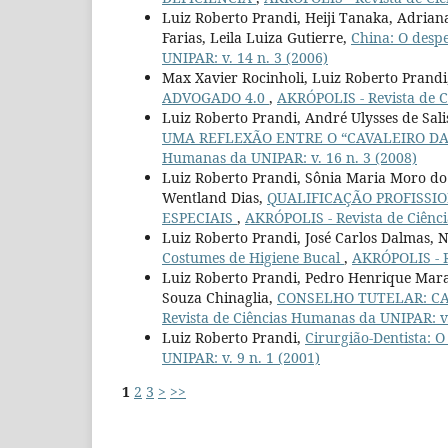
Luiz Roberto Prandi, Heiji Tanaka, Adrian
Farias, Leila Luiza Gutierre,
China: O desp
UNIPAR: v. 14 n. 3 (2006)
Max Xavier Rocinholi, Luiz Roberto Prand
ADVOGADO 4.0
,
AKRÓPOLIS - Revista de C
Luiz Roberto Prandi, André Ulysses de Sal
UMA REFLEXÃO ENTRE O “CAVALEIRO DA
Humanas da UNIPAR: v. 16 n. 3 (2008)
Luiz Roberto Prandi, Sônia Maria Moro do 
Wentland Dias,
QUALIFICAÇÃO PROFISSI
ESPECIAIS
,
AKRÓPOLIS - Revista de Ciênci
Luiz Roberto Prandi, José Carlos Dalmas, 
Costumes de Higiene Bucal
,
AKRÓPOLIS - R
Luiz Roberto Prandi, Pedro Henrique Mara
Souza Chinaglia,
CONSELHO TUTELAR: CA
Revista de Ciências Humanas da UNIPAR: v.
Luiz Roberto Prandi,
Cirurgião-Dentista: O
UNIPAR: v. 9 n. 1 (2001)
1
2
3
>
>>