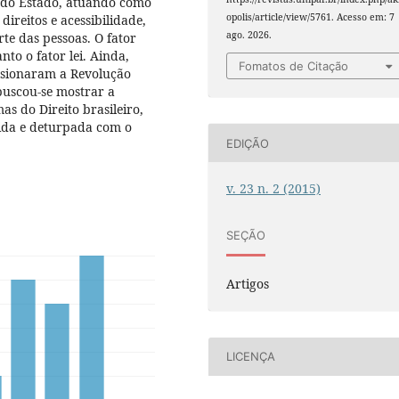
o do Estado, atuando como
opolis/article/view/5761. Acesso em: 7
ireitos e acessibilidade,
ago. 2026.
te das pessoas. O fator
nto o fator lei. Ainda,
Fomatos de Citação
lsionaram a Revolução
buscou-se mostrar a
as do Direito brasileiro,
ida e deturpada com o
EDIÇÃO
v. 23 n. 2 (2015)
SEÇÃO
Artigos
LICENÇA