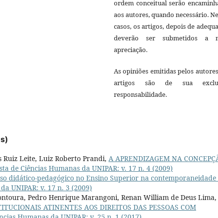
ordem conceitual serão encaminh
aos autores, quando necessário. N
casos, os artigos, depois de adequ
deverão ser submetidos a 
apreciação.
As opiniões emitidas pelos autore
artigos são de sua exclu
responsabilidade.
es)
 Ruiz Leite, Luiz Roberto Prandi,
A APRENDIZAGEM NA CONCEPÇ
ta de Ciências Humanas da UNIPAR: v. 17 n. 4 (2009)
sso didático-pedagógico no Ensino Superior na contemporaneidade
da UNIPAR: v. 17 n. 3 (2009)
Fontoura, Pedro Henrique Marangoni, Renan William de Deus Lima,
TITUCIONAIS ATINENTES AOS DIREITOS DAS PESSOAS COM
ncias Humanas da UNIPAR: v. 25 n. 1 (2017)