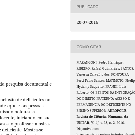
PUBLICADO
20-07-2016
COMO CITAR
MARANGONI, Pedro Henrique;
RIBEIRO, Rafael Guimarães; SANTOS,
Vanessa Carvalho dos; FONTOURA,
Perci Fabio Santos; MATIMOTO, Phelip
 da pesquisa documental e
Hydemy Saquetto; PRANDI, Luiz
Roberto. OS EFEITOS DA INTEGRAÇÃ
DO DIREITO FRATERNO: ACESSO E
nclusão de deficientes no
PERMANÊNCIA DO DEFICIENTE NO
ades que estas pessoas
ENSINO SUPERIOR.
AKRÓPOLIS -
uisado notou-se a
Revista de Ciências Humanas da
ocente, iniciando em sua
UNIPAR
,
[S. l.]
, v. 23, n. 2, 2016.
asos, o professor mostra-
Disponível em:
 deficiente. Mostra-se
https://revistas.unipar.br/index.php/ak