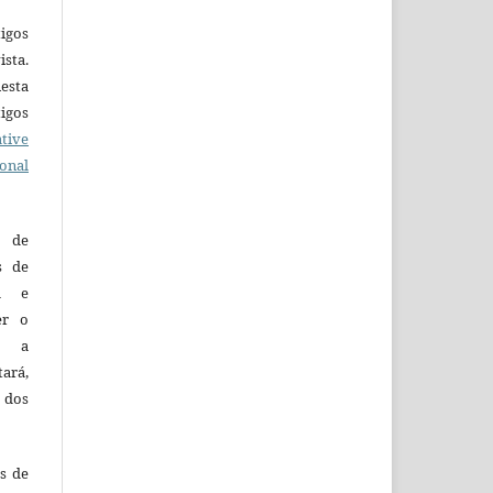
igos
ista.
esta
tigos
tive
ional
o de
es de
ca e
er o
e a
tará,
 dos
es de