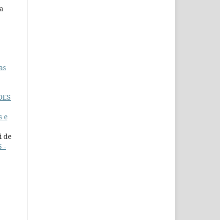
la
as
DES
s e
i de
 -