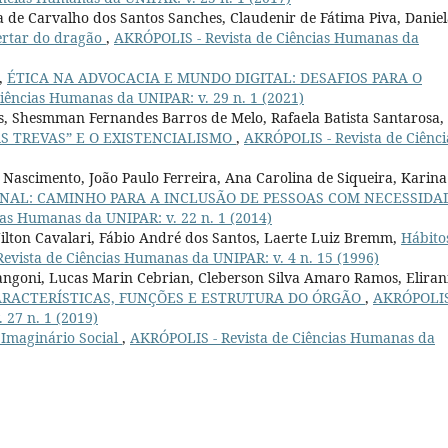
a de Carvalho dos Santos Sanches, Claudenir de Fátima Piva, Danie
ertar do dragão
,
AKRÓPOLIS - Revista de Ciências Humanas da
i,
ÉTICA NA ADVOCACIA E MUNDO DIGITAL: DESAFIOS PARA O
iências Humanas da UNIPAR: v. 29 n. 1 (2021)
is, Shesmman Fernandes Barros de Melo, Rafaela Batista Santarosa,
S TREVAS” E O EXISTENCIALISMO
,
AKRÓPOLIS - Revista de Ciênci
Nascimento, João Paulo Ferreira, Ana Carolina de Siqueira, Karina
ONAL: CAMINHO PARA A INCLUSÃO DE PESSOAS COM NECESSIDA
as Humanas da UNIPAR: v. 22 n. 1 (2014)
Nilton Cavalari, Fábio André dos Santos, Laerte Luiz Bremm,
Hábito
evista de Ciências Humanas da UNIPAR: v. 4 n. 15 (1996)
ngoni, Lucas Marin Cebrian, Cleberson Silva Amaro Ramos, Eliran
RACTERÍSTICAS, FUNÇÕES E ESTRUTURA DO ÓRGÃO
,
AKRÓPOLIS
 27 n. 1 (2019)
 Imaginário Social
,
AKRÓPOLIS - Revista de Ciências Humanas da