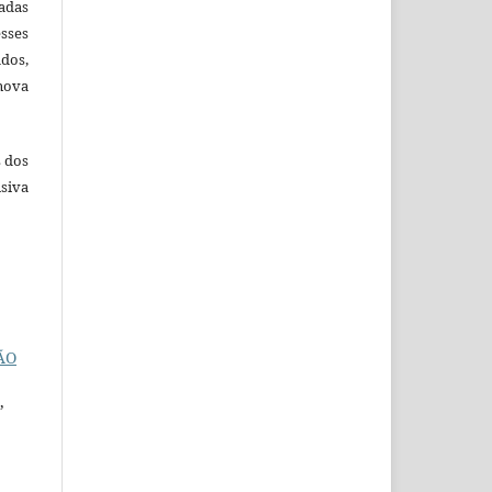
adas
esses
ados,
nova
s dos
siva
ÃO
,