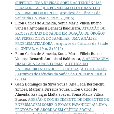
SUPERIOR: UMA REVISÃO SOBRE AS TENDÊNCIAS
PEDAGÓGICAS QUE PERMEIAM O COTIDIANO DO
ENFERMEIRO DOCENTE
,
Arquivos de Ciências da
Saúde da UNIPAR: v. 19 n. 2 (2015)
Elton Carlos de Almeida, Sonia Maria Villela Bueno,
Vanessa Antoniassi Denardi Baldissera,
ATUAÇÃO DE
PROFISSIONAIS DE SAÚDE EM DOAÇÃO DE ÓRGÃOS
NA PERSPECTIVA DO FAMILIAR: UMA ANÁLISE
PROBLEMATIZADORA
,
Arquivos de Ciências da Saúde
da UNIPAR: v. 19 n. 2 (2015)
Elton Carlos de Almeida, Sonia Maria Villela Bueno,
Vanessa Denardi Antoniassi Baldissera,
A ABORDAGEM
DIALÓGICA PARA A FORMAÇÃO ÉTICA DO
ENFERMEIRO NO PROCESSO DE DOAÇÃO DE ÓRGAÕS
,
Arquivos de Ciências da Saúde da UNIPAR: v. 18 n. 1
(2014)
Gean Domingos da Silva Souza, Ana Leda Bertoncini
Simões, Mariana Ferreira Sousa, Elton Carlos de
Almeida, Réa Lígia Malta Soares, Sonia Maria Villela
Bueno,
ADESÃO E CONHECIMENTO DE DISCENTES DE
ENFERMAGEM SOBRE O EXAME PAPANICOLAU: UMA
PROPOSTA DE ABORDAGEM CRÍTICO-SOCIAL
,