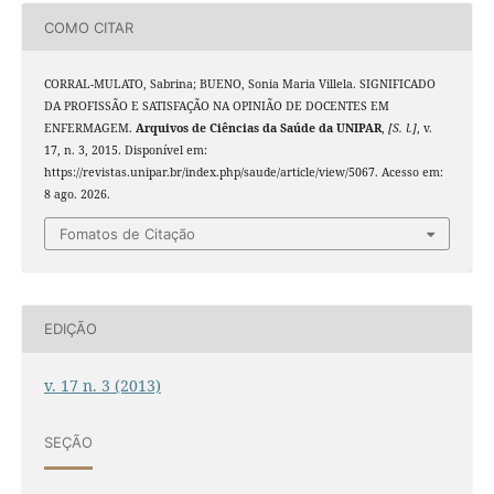
COMO CITAR
CORRAL-MULATO, Sabrina; BUENO, Sonia Maria Villela. SIGNIFICADO
DA PROFISSÃO E SATISFAÇÃO NA OPINIÃO DE DOCENTES EM
ENFERMAGEM.
Arquivos de Ciências da Saúde da UNIPAR
,
[S. l.]
, v.
17, n. 3, 2015. Disponível em:
https://revistas.unipar.br/index.php/saude/article/view/5067. Acesso em:
8 ago. 2026.
Fomatos de Citação
EDIÇÃO
v. 17 n. 3 (2013)
SEÇÃO