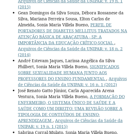
Arquivos de Ciências da Saúde da UNIPAR: v. 19 n. 1
(2015)
Gean Domingos da Silva Souza, Débora Rossanese da
Silva, Mariana Ferreira Sousa, Elton Carlos de
Almeida, Sonia Maria Villela Bueno,
PERFIL DE
PORTADORES DE DIABETES MELLITUS TRATADOS NA
ATENÇÃO BÁSICA DE ARAÇATUBA - SP: A
IMPORTÂNCIA DA EDUCAÇÃO CRÍTICO-SOCIAL
,
Arquivos de Ciências da Saúde da UNIPAR: v. 18 n. 2
(2014)
André Estevam Jaques, Larissa Angélica da Silva
Philbert, Sonia Maria Villela Bueno,
SIGNIFICADOS
SOBRE SEXUALIDADE HUMANA JUNTO AOS
PROFESSORES DO ENSINO FUNDAMENTAL
,
Arquivos
de Ciências da Saúde da UNIPAR: v. 16 n. 1 (2012)
José Renato Gatto Júnior, Carla Aparecida Arena
Ventura, Sonia Maria Villela Bueno,
A FORMAÇÃO DO
ENFERMEIRO, O SISTEMA ÚNICO DE SAÚDE E A
SAÚDE COMO UM DIREITO: UMA REVISÃO SOBRE A
TIPOLOGIA DE CONTEÚDOS DE ENSINO-
APRENDIZAGEM
,
Arquivos de Ciências da Saúde da
UNIPAR: v. 19 n. 1 (2015)
Sabrina Corral-Mulato, Sonia Maria Villela Bueno,