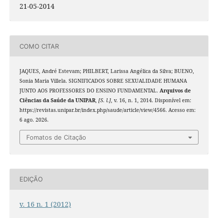
21-05-2014
COMO CITAR
JAQUES, André Estevam; PHILBERT, Larissa Angélica da Silva; BUENO,
Sonia Maria Villela. SIGNIFICADOS SOBRE SEXUALIDADE HUMANA
JUNTO AOS PROFESSORES DO ENSINO FUNDAMENTAL.
Arquivos de
Ciências da Saúde da UNIPAR
,
[S. l.]
, v. 16, n. 1, 2014. Disponível em:
https://revistas.unipar.br/index.php/saude/article/view/4566. Acesso em:
6 ago. 2026.
Fomatos de Citação
EDIÇÃO
v. 16 n. 1 (2012)