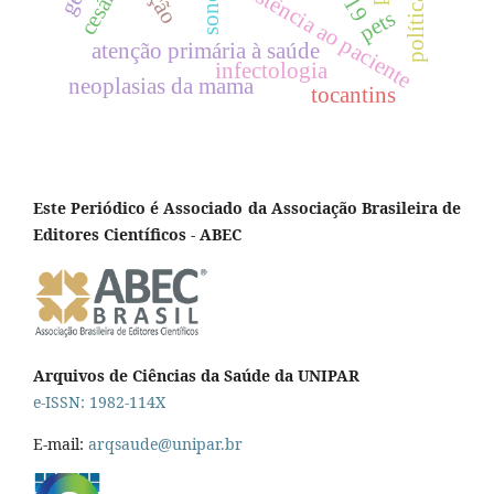
equipe de assistência ao paciente
cesárea
sono
pets
atenção primária à saúde
infectologia
neoplasias da mama
tocantins
Este Periódico é Associado da Associação Brasileira de
Editores Científicos - ABEC
Arquivos de Ciências da Saúde da UNIPAR
e-ISSN: 1982-114X
E-mail:
arqsaude@unipar.br