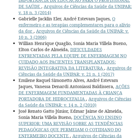
IMPORTÂNCIA DA EDUCAÇÃO PARA O PROFISSIONAL
DE SAÚDE
,
Arquivos de Ciências da Saúde da UNIPAR:
v. 18 n. 3 (2014)
Gabrielle Jacklin Eler, André Estevam Jaques,
O
enfermeiro e as terapias complementares para o alívio
da dor
,
Arquivos de Ciências da Saúde da UNIPAR: v.
10 n. 3 (2006)
Willian Henrique Quaglio, Sonia Maria Villela Bueno,
Elton Carlos de Almeida,
DIFICULDADES
ENFRENTADAS PELA EQUIPE DE ENFERMAGEM NO
CUIDADO AOS PACIENTES TRANSPLANTADOS:
REVISÃO INTEGRATIVA DA LITERATURA
,
Arquivos de
Ciências da Saúde da UNIPAR: v. 21 n. 1 (2017)
Emilene Raquel Simonetto Alves, André Estevam
Jaques, Vanessa Denardi Antoniassi Baldissera,
AÇÕES
DE ENFERMAGEM FUNDAMENTADAS À CRIANÇA
PORTADORA DE HIDROCEFALIA
,
Arquivos de Ciências
da Saúde da UNIPAR: v. 14 n. 2 (2010)
José Renato Gatto Júnior, Edmar Jaime de Almeida,
Sonia Maria Villela Bueno,
DOCÊNCIA NO ENSINO
SUPERIOR: UMA REVISÃO SOBRE AS TENDÊNCIAS
PEDAGÓGICAS QUE PERMEIAM O COTIDIANO DO
ENFERMEIRO DOCENTE
,
Arquivos de Ciências da