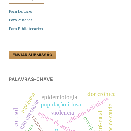
Para Leitores
Para Autores
Para Bibliotecários
ENVIAR SUBMISSÃO
PALAVRAS-CHAVE
dor crônica
repelente
epidemiologia
cuidados paliativos
gestão em saúde
população idosa
políticas de saúde
cortisol
violência
pré-natal
vacinação
covid-19