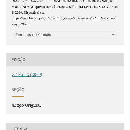
DESCRIÇÃO DOS CASOS DE DENGUE NA REGIÃO SUL DO BRASIL, DE
2001 A 2005.
Arquivos de Ciências da Saúde da UNIPAR
,
[S. l.]
, v. 13, n.
2, 2010. Disponível em:
https://revistas.unipar.br/index.php/saude/article/view/3015. Acesso em:
7 ago. 2026.
Fomatos de Citação
EDIÇÃO
v. 13 n. 2 (2009)
SEÇÃO
Artigo Original
LICENÇA