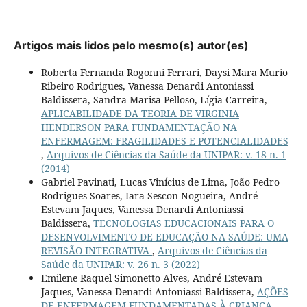
Artigos mais lidos pelo mesmo(s) autor(es)
Roberta Fernanda Rogonni Ferrari, Daysi Mara Murio
Ribeiro Rodrigues, Vanessa Denardi Antoniassi
Baldissera, Sandra Marisa Pelloso, Lígia Carreira,
APLICABILIDADE DA TEORIA DE VIRGINIA
HENDERSON PARA FUNDAMENTAÇÃO NA
ENFERMAGEM: FRAGILIDADES E POTENCIALIDADES
,
Arquivos de Ciências da Saúde da UNIPAR: v. 18 n. 1
(2014)
Gabriel Pavinati, Lucas Vinícius de Lima, João Pedro
Rodrigues Soares, Iara Sescon Nogueira, André
Estevam Jaques, Vanessa Denardi Antoniassi
Baldissera,
TECNOLOGIAS EDUCACIONAIS PARA O
DESENVOLVIMENTO DE EDUCAÇÃO NA SAÚDE: UMA
REVISÃO INTEGRATIVA
,
Arquivos de Ciências da
Saúde da UNIPAR: v. 26 n. 3 (2022)
Emilene Raquel Simonetto Alves, André Estevam
Jaques, Vanessa Denardi Antoniassi Baldissera,
AÇÕES
DE ENFERMAGEM FUNDAMENTADAS À CRIANÇA