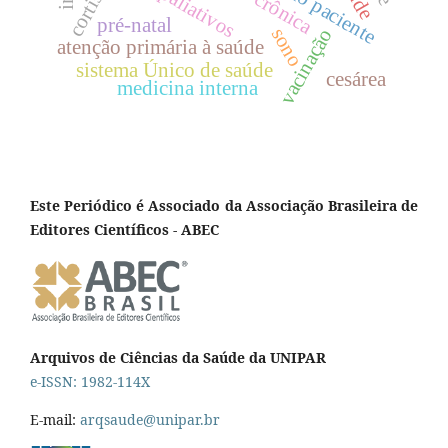
dor crônica
cortisol
pré-natal
sono
vacinação
atenção primária à saúde
sistema Único de saúde
cesárea
medicina interna
Este Periódico é Associado da Associação Brasileira de
Editores Científicos - ABEC
Arquivos de Ciências da Saúde da UNIPAR
e-ISSN: 1982-114X
E-mail:
arqsaude@unipar.br