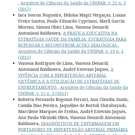
,
Arquivos de Ciências da Saúde da UNIPAR: v. 21 n. 3
(2017)
Iara Sescon Nogueira, Heloisa Magri Vergaças, Luana
Freire Santos, Paulo Eduardo Cypriano, Marli Garcia
Moreno, Simoni Obici Lima, Vanessa Denardi
Antoniassi Baldissera,
A PRÁTICA EDUCATIVA NA
ESTRATÉGIA SAÚDE DA FAMÍLIA: ESTRATÉGIA PARA
REPENSAR E RECONSTRUIR AÇÕES DIALÓGICAS
,
Arquivos de Ciências da Saúde da UNIPAR: v. 19 n. 1
(2015)
Vanessa Rodrigues de Lima, Vanessa Denardi
Antoniassi Baldissera, André Estevam Jaques,
A
VIVÊNCIA COM A HIPERTENSÃO ARTERIAL
SISTÊMICA E A UTILIZAÇÃO DE ESTRATÉGIAS DE
ENFRENTAMENTO
,
Arquivos de Ciências da Saúde da
UNIPAR: v. 15 n. 3 (2011)
Roberta Fernanda Rogonni Ferrari, Ana Claudia Zanin,
Camila Dias Pereira, Jaqueline de Bortoli Shirabayash,
Marcilene Marques de Freitas, André Estevam Jaques,
Ana Paula Vilcinski Oliva, Vanessa Denardi Antoniassi
Baldissera,
DIAGNÓSTICOS DE ENFERMAGEM EM
PORTADORES DE HIPERTENSÃO ARTERIAL PRIMÁRIA