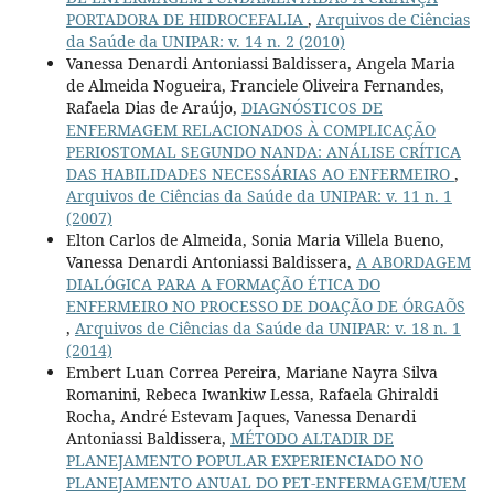
PORTADORA DE HIDROCEFALIA
,
Arquivos de Ciências
da Saúde da UNIPAR: v. 14 n. 2 (2010)
Vanessa Denardi Antoniassi Baldissera, Angela Maria
de Almeida Nogueira, Franciele Oliveira Fernandes,
Rafaela Dias de Araújo,
DIAGNÓSTICOS DE
ENFERMAGEM RELACIONADOS À COMPLICAÇÃO
PERIOSTOMAL SEGUNDO NANDA: ANÁLISE CRÍTICA
DAS HABILIDADES NECESSÁRIAS AO ENFERMEIRO
,
Arquivos de Ciências da Saúde da UNIPAR: v. 11 n. 1
(2007)
Elton Carlos de Almeida, Sonia Maria Villela Bueno,
Vanessa Denardi Antoniassi Baldissera,
A ABORDAGEM
DIALÓGICA PARA A FORMAÇÃO ÉTICA DO
ENFERMEIRO NO PROCESSO DE DOAÇÃO DE ÓRGAÕS
,
Arquivos de Ciências da Saúde da UNIPAR: v. 18 n. 1
(2014)
Embert Luan Correa Pereira, Mariane Nayra Silva
Romanini, Rebeca Iwankiw Lessa, Rafaela Ghiraldi
Rocha, André Estevam Jaques, Vanessa Denardi
Antoniassi Baldissera,
MÉTODO ALTADIR DE
PLANEJAMENTO POPULAR EXPERIENCIADO NO
PLANEJAMENTO ANUAL DO PET-ENFERMAGEM/UEM