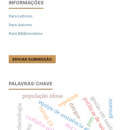
INFORMAÇÕES
Para Leitores
Para Autores
Para Bibliotecários
ENVIAR SUBMISSÃO
PALAVRAS-CHAVE
repelente
população idosa
gestão em saúde
políticas de saúde
gestante
equipe de assistência ao paciente
dengue
infectologia
covid-19
cuidados paliativos
pets