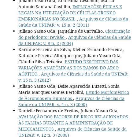
Juliano Yasuo Oda, Ana Paula Gesualdo, Marco
Antonio Santana Castilho,
IMPLICAÇÕES ÉTICAS E
LEGAIS NA UTILIZAÇÃO DE CÉLULAS-TRONCO
EMBRIONÁRIAS NO BRASIL
,
Arquivos de Ciências da
Saúde da UNIPAR: v. 15 n. 2 (2011)
Juliano Yasuo Oda, Jaqueline de Carvalho,
Cicatrização
do periodonto: revisão
,
Arquivos de Ciências da Saúde
da UNIPAR: v. 8 n. 2 (2004)
Karinne Ferreira da Silva, Kleber Fernando Pereira,
Kathiane Pereira Albuquerque, Juliano Yasuo Oda,
Cláudio Silva Teixeira,
ESTUDO DESCRITIVO DAS
VARIAÇÕES ANATÔMICAS DOS RAMOS DO ARCO
AÓRTICO
,
Arquivos de Ciências da Saúde da UNIPAR:
v. 16 n. 3 (2012)
Juliano Yasuo Oda, Deise Aparecida Luzetti, Sonia
Maria Marques Gomes Bertolini,
Estudo Morfométrico
de Acrômios em Humanos
,
Arquivos de Ciências da
Saúde da UNIPAR: v. 4 n. 3 (2000)
Danielle Fernandes de Freitas, Juliano Yasuo Oda,
AVALIAÇÃO DOS FATORES DE RISCO RELACIONADOS
ÀS FALHAS DURANTE A ADMINISTRAÇÃO DE
MEDICAMENTOS
,
Arquivos de Ciências da Saúde da
UNIPAR: v. 12 n. 3 (2008)