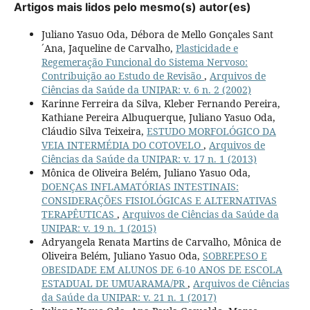
Artigos mais lidos pelo mesmo(s) autor(es)
Juliano Yasuo Oda, Débora de Mello Gonçales Sant
´Ana, Jaqueline de Carvalho,
Plasticidade e
Regemeração Funcional do Sistema Nervoso:
Contribuição ao Estudo de Revisão
,
Arquivos de
Ciências da Saúde da UNIPAR: v. 6 n. 2 (2002)
Karinne Ferreira da Silva, Kleber Fernando Pereira,
Kathiane Pereira Albuquerque, Juliano Yasuo Oda,
Cláudio Silva Teixeira,
ESTUDO MORFOLÓGICO DA
VEIA INTERMÉDIA DO COTOVELO
,
Arquivos de
Ciências da Saúde da UNIPAR: v. 17 n. 1 (2013)
Mônica de Oliveira Belém, Juliano Yasuo Oda,
DOENÇAS INFLAMATÓRIAS INTESTINAIS:
CONSIDERAÇÕES FISIOLÓGICAS E ALTERNATIVAS
TERAPÊUTICAS
,
Arquivos de Ciências da Saúde da
UNIPAR: v. 19 n. 1 (2015)
Adryangela Renata Martins de Carvalho, Mônica de
Oliveira Belém, Juliano Yasuo Oda,
SOBREPESO E
OBESIDADE EM ALUNOS DE 6-10 ANOS DE ESCOLA
ESTADUAL DE UMUARAMA/PR
,
Arquivos de Ciências
da Saúde da UNIPAR: v. 21 n. 1 (2017)