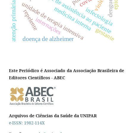
atenção primária à saúde
equipe de assistência ao paciente
violência
dengue
unidade de terapia intensiva
medicina interna
infectologia
repelente
internações
gestante
doença de alzheimer
Este Periódico é Associado da Associação Brasileira de
Editores Científicos - ABEC
Arquivos de Ciências da Saúde da UNIPAR
e-ISSN: 1982-114X