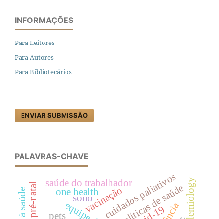
INFORMAÇÕES
Para Leitores
Para Autores
Para Bibliotecários
ENVIAR SUBMISSÃO
PALAVRAS-CHAVE
cuidados paliativos
epidemiology
saúde do trabalhador
pré-natal
políticas de saúde
vacinação
one health
sono
covid-19
pets